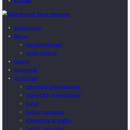
Kontakt
Velkommen
Om os
Om malerfirmaet
Vores historie
Garanti
Spørgsmål
Vi tilbyder
Udvendigt malerarbejde
Indvendigt malerarbejde
Gulve
Forsikringsskader
Afrensning af graffiti
Salg af materialer