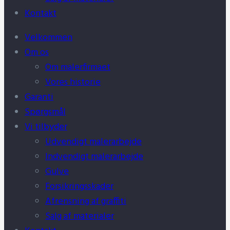
Kontakt
Velkommen
Om os
Om malerfirmaet
Vores historie
Garanti
Spørgsmål
Vi tilbyder
Udvendigt malerarbejde
Indvendigt malerarbejde
Gulve
Forsikringsskader
Afrensning af graffiti
Salg af materialer