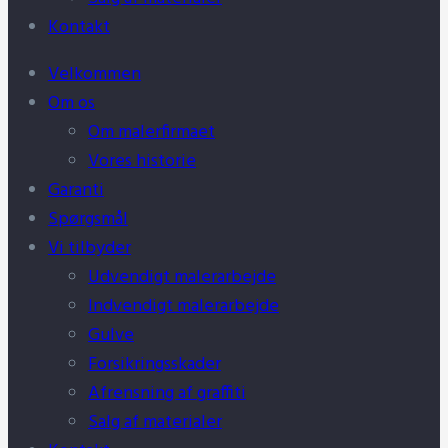
Kontakt
Velkommen
Om os
Om malerfirmaet
Vores historie
Garanti
Spørgsmål
Vi tilbyder
Udvendigt malerarbejde
Indvendigt malerarbejde
Gulve
Forsikringsskader
Afrensning af graffiti
Salg af materialer