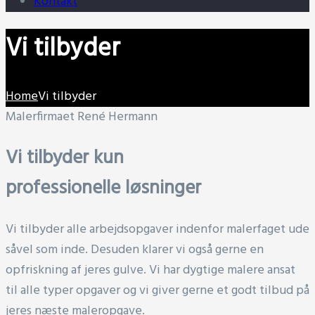
Kontakt
Vi tilbyder
Home
Vi tilbyder
Malerfirmaet René Hermann
Vi tilbyder kun
professionelle løsninger
Vi tilbyder alle arbejdsopgaver indenfor malerfaget ude
såvel som inde. Desuden klarer vi også gerne en
opfriskning af jeres gulve. Vi har dygtige malere ansat
til alle typer opgaver og vi giver gerne et godt tilbud på
jeres næste maleropgave.