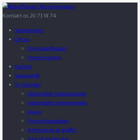
Kontakt os
20 73 18 74
Velkommen
Om os
Om malerfirmaet
Vores historie
Garanti
Spørgsmål
Vi tilbyder
Udvendigt malerarbejde
Indvendigt malerarbejde
Gulve
Forsikringsskader
Afrensning af graffiti
Salg af materialer