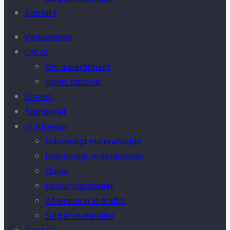
Kontakt
Velkommen
Om os
Om malerfirmaet
Vores historie
Garanti
Spørgsmål
Vi tilbyder
Udvendigt malerarbejde
Indvendigt malerarbejde
Gulve
Forsikringsskader
Afrensning af graffiti
Salg af materialer