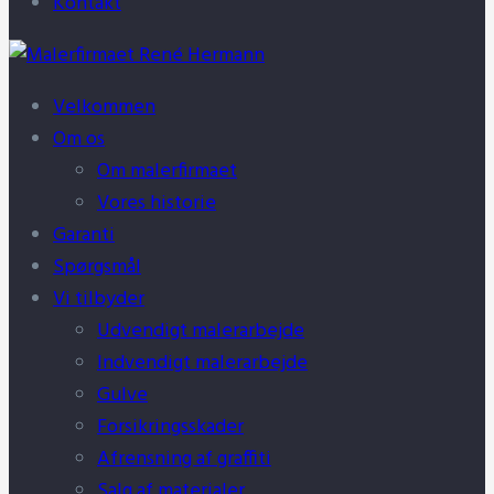
Kontakt
Velkommen
Om os
Om malerfirmaet
Vores historie
Garanti
Spørgsmål
Vi tilbyder
Udvendigt malerarbejde
Indvendigt malerarbejde
Gulve
Forsikringsskader
Afrensning af graffiti
Salg af materialer