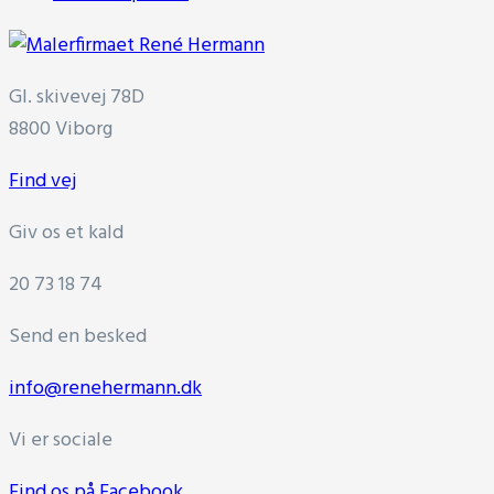
Gl. skivevej 78D
8800 Viborg
Find vej
Giv os et kald
20 73 18 74
Send en besked
info@renehermann.dk
Vi er sociale
Find os på Facebook