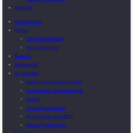
Kontakt
Velkommen
Om os
Om malerfirmaet
Vores historie
Garanti
Spørgsmål
Vi tilbyder
Udvendigt malerarbejde
Indvendigt malerarbejde
Gulve
Forsikringsskader
Afrensning af graffiti
Salg af materialer