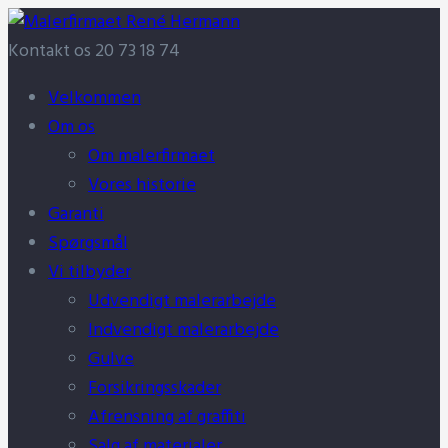
Kontakt os
20 73 18 74
Velkommen
Om os
Om malerfirmaet
Vores historie
Garanti
Spørgsmål
Vi tilbyder
Udvendigt malerarbejde
Indvendigt malerarbejde
Gulve
Forsikringsskader
Afrensning af graffiti
Salg af materialer