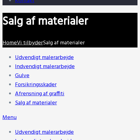
Kontakt
Salg af materialer
Home
Vi tilbyder
Salg af materialer
Udvendigt malerarbejde
Indvendigt malerarbejde
Gulve
Forsikringsskader
Afrensning af graffiti
Salg af materialer
Menu
Udvendigt malerarbejde